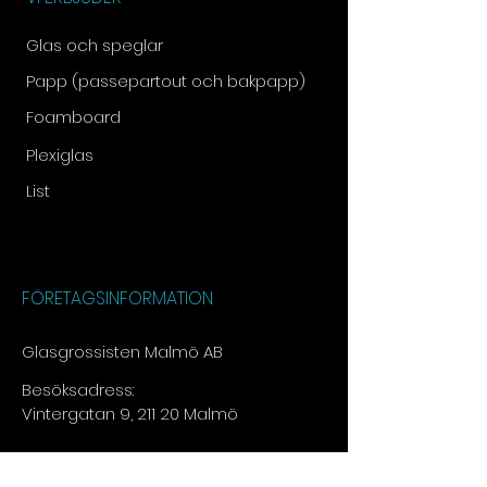
Glas och speglar
Papp (passepartout och bakpapp)
Foamboard
Plexiglas
List
FÖRETAGSINFORMATION
Glasgrossisten Malmö AB
Besöksadress:
Vintergatan 9, 211 20 Malmö
Tel:
073 - 030 13 15​