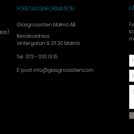
FÖRETAGSINFORMATION
F
Fy
Glasgrossisten Malmö AB
k
app)
Besöksadress:
mö
Vintergatan 9, 211 20 Malmö
Tel:
073 - 030 13 15​
E-post:
info@glasgrossisten.com