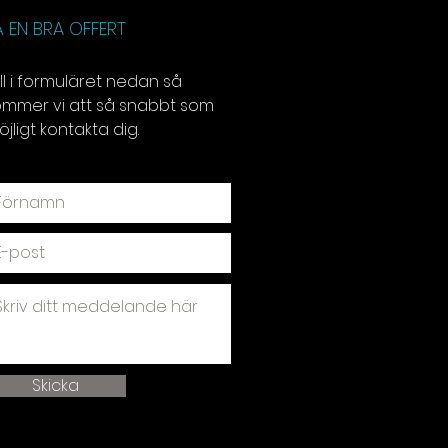
Å EN BRA OFFERT
ll i formuläret nedan så
ommer vi att så snabbt som
jligt kontakta dig.
Skicka