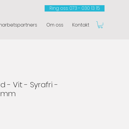
Ring oss: 073 - 030 13 15​
arbetspartners
Om oss
Kontakt
- Vit - Syrafri -
 10mm