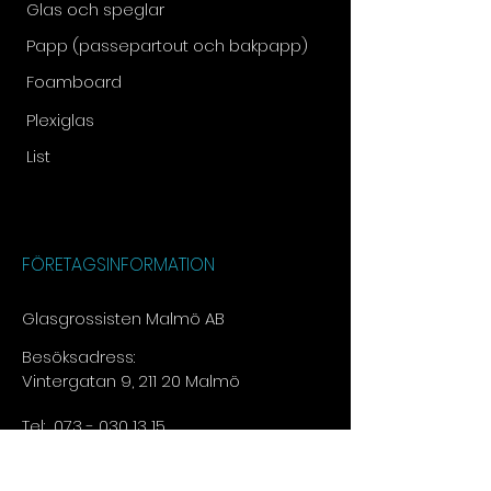
Glas och speglar
Papp (passepartout och bakpapp)
Foamboard
Plexiglas
List
FÖRETAGSINFORMATION
Glasgrossisten Malmö AB
Besöksadress:
Vintergatan 9, 211 20 Malmö
Tel:
073 - 030 13 15​
E-post:
info@glasgrossisten.com