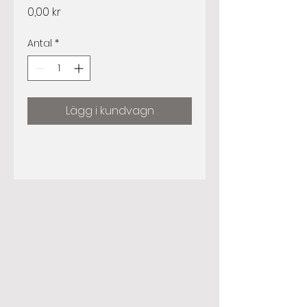
Pris
0,00 kr
Antal
*
Lägg i kundvagn