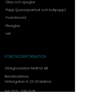
Glas och speglar
Papp (passepartout och bakpapp)
Foamboard
Plexiglas
List
FÖRETAGSINFORMATION
Glasgrossisten Malmö AB
Besöksadress:
Vintergatan 9, 211 20 Malmö
Tel:
073 - 030 13 15​
E-post:
info@glasgrossisten.com