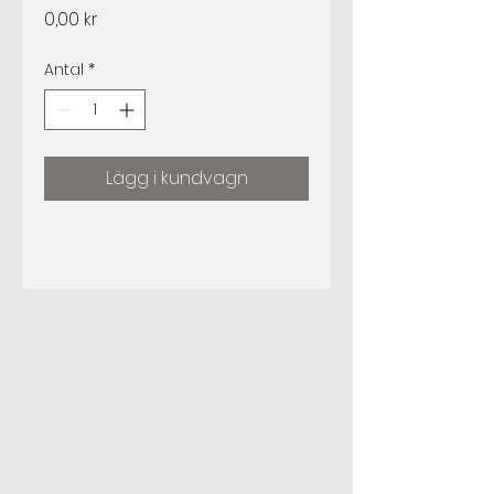
Pris
0,00 kr
Antal
*
Lägg i kundvagn