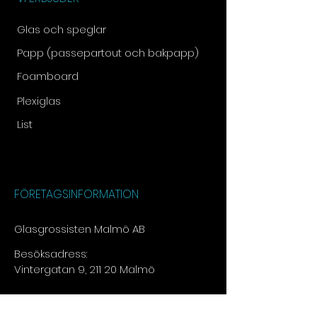
Glas och speglar
Papp (passepartout och bakpapp)
Foamboard
Plexiglas
List
FÖRETAGSINFORMATION
Glasgrossisten Malmö AB
Besöksadress:
Vintergatan 9, 211 20 Malmö
Tel:
073 - 030 13 15​