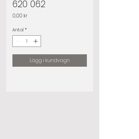
620 062
Pris
0,00 kr
Antal
*
Lägg i kundvagn