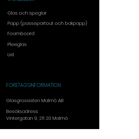
Glas och speglar
Papp (passepartout och bakpapp)
Foamboard
Plexiglas
List
FÖRETAGSINFORMATION
Glasgrossisten Malmö AB
Besöksadress:
Vintergatan 9, 211 20 Malmö
Tel:
073 - 030 13 15​