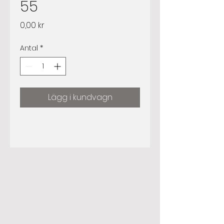
55
Pris
0,00 kr
Antal
*
Lägg i kundvagn