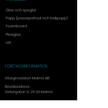
Glas och speglar
Papp (passepartout och bakpapp)
Foamboard
Plexiglas
List
FÖRETAGSINFORMATION
Glasgrossisten Malmö AB
Besöksadress:
Vintergatan 9, 211 20 Malmö
Tel:
073 - 030 13 15​