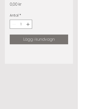
Pris
0,00 kr
Antal
*
Lägg i kundvagn