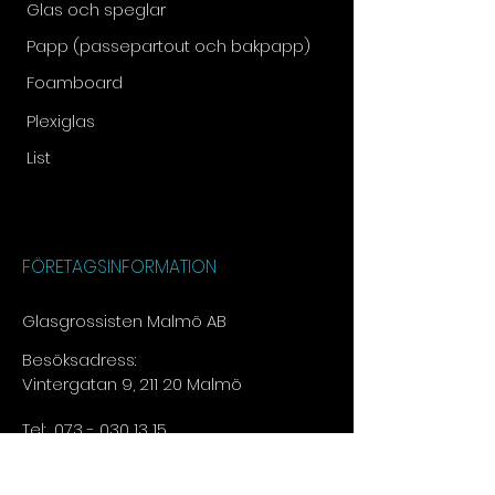
Glas och speglar
Papp (passepartout och bakpapp)
Foamboard
Plexiglas
List
FÖRETAGSINFORMATION
Glasgrossisten Malmö AB
Besöksadress:
Vintergatan 9, 211 20 Malmö
Tel:
073 - 030 13 15​
E-post:
info@glasgrossisten.com