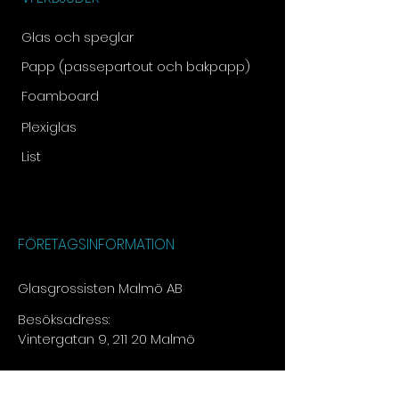
Glas och speglar
Papp (passepartout och bakpapp)
Foamboard
Plexiglas
List
FÖRETAGSINFORMATION
Glasgrossisten Malmö AB
Besöksadress:
Vintergatan 9, 211 20 Malmö
Tel:
073 - 030 13 15​