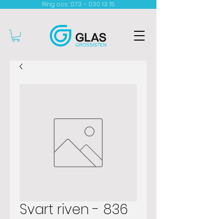
Ring oss: 073 - 030 13 15​
Svart riven - 836