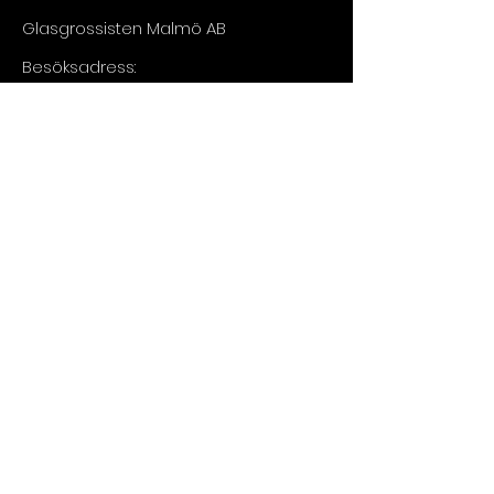
Glasgrossisten Malmö AB
Besöksadress:
Vintergatan 9, 211 20 Malmö
Tel:
073 - 030 13 15​
E-post:
info@glasgrossisten.com
FÅ EN BRA OFFERT
Fyll i formuläret nedan så kommer vi
att så snabbt som möjligt kontakta
dig.