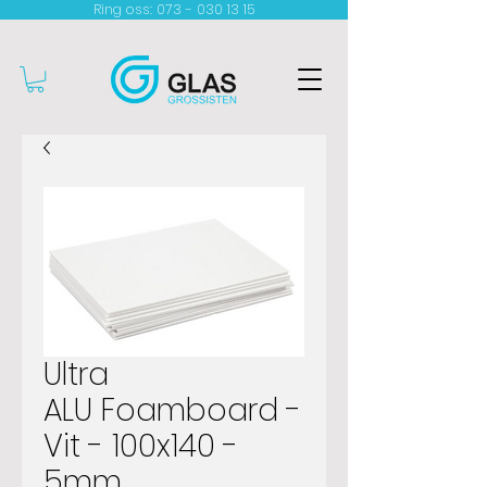
Ring oss: 073 - 030 13 15​
Ultra
ALU Foamboard -
Vit - 100x140 -
5mm