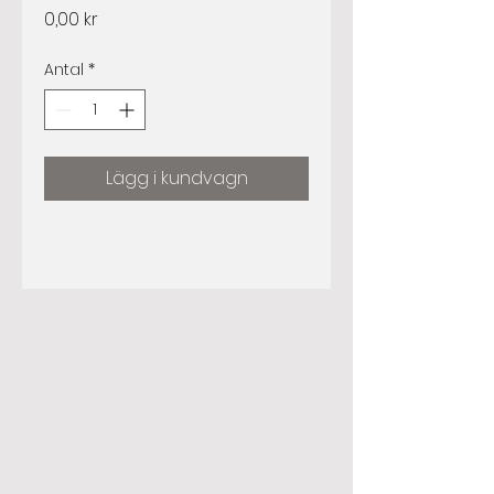
Pris
0,00 kr
Antal
*
Lägg i kundvagn