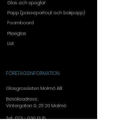
Glas och speglar
Papp (passepartout och bakpapp)
Foamboard
Plexiglas
List
FÖRETAGSINFORMATION
Glasgrossisten Malmö AB
Besöksadress:
Vintergatan 9, 211 20 Malmö
Tel:
073 - 030 13 15​
E-post:
info@glasgrossisten.com