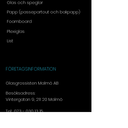
Glas och speglar
Papp (passepartout och bakpapp)
Foamboard
Plexiglas
List
FÖRETAGSINFORMATION
Glasgrossisten Malmö AB
Besöksadress:
Vintergatan 9, 211 20 Malmö
Tel:
073 - 030 13 15​
E-post:
info@glasgrossisten.com