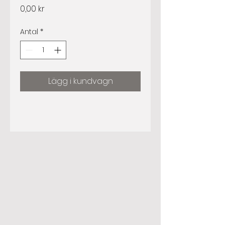
Pris
0,00 kr
Antal
*
Lägg i kundvagn