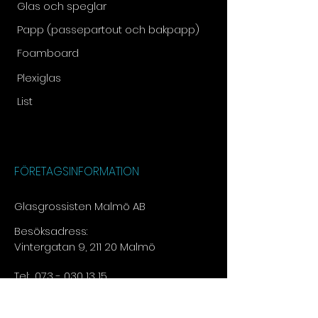
Glas och speglar
Papp (passepartout och bakpapp)
Foamboard
Plexiglas
List
FÖRETAGSINFORMATION
Glasgrossisten Malmö AB
Besöksadress:
Vintergatan 9, 211 20 Malmö
Tel:
073 - 030 13 15​
E-post:
info@glasgrossisten.com