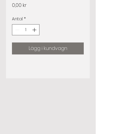
Pris
0,00 kr
Antal
*
Lägg i kundvagn