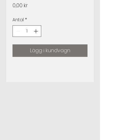
Pris
0,00 kr
Antal
*
Lägg i kundvagn