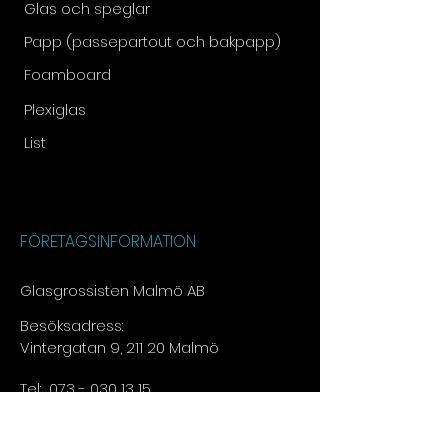
Glas och speglar
Papp (passepartout och bakpapp)
Foamboard
Plexiglas
List
FÖRETAGSINFORMATION
Glasgrossisten Malmö AB
Besöksadress:
Vintergatan 9, 211 20 Malmö
Tel:
073 - 030 13 15​
E-post:
info@glasgrossisten.com