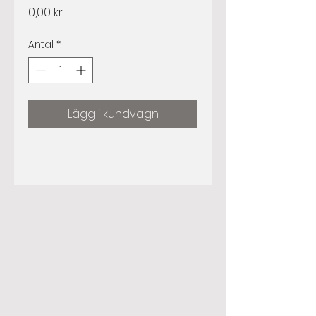
Pris
0,00 kr
Antal
*
Lägg i kundvagn