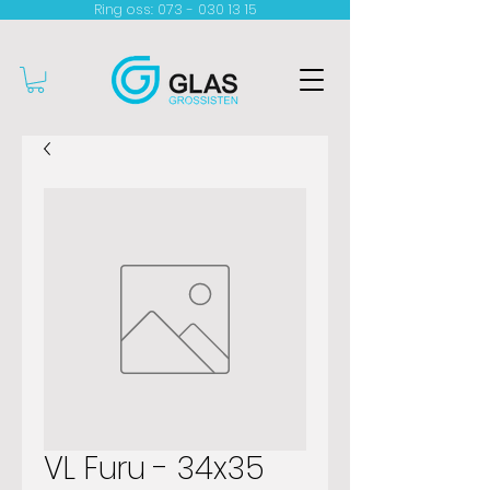
Ring oss: 073 - 030 13 15​
VL Furu - 34x35