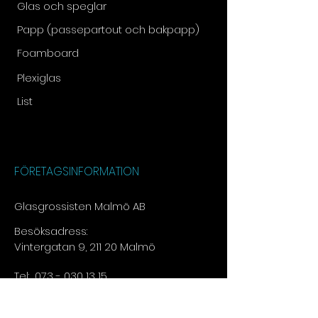
Glas och speglar
Papp (passepartout och bakpapp)
Foamboard
Plexiglas
List
FÖRETAGSINFORMATION
Glasgrossisten Malmö AB
Besöksadress:
Vintergatan 9, 211 20 Malmö
Tel:
073 - 030 13 15​
E-post:
info@glasgrossisten.com